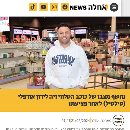
שף מצבו של כוכב הטלוויזיה לירון אורפלי
ילטיל) לאחר פציעתו
מערכת אחלה
21/02/2024
07:47
וכב המפורסם לירון אורפלי (טילטיל) נפצע בעת צילומי הקמפיין. צילום: אור גפן