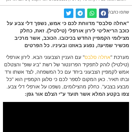
ו כתבה
לה סלבס" מדווחת לכם כי אמש, נשפך דלי צבע על
ב הריאליטי לירון אורפלי (טילטיל). זאת, כחלק
לומי הקמפיין החדש בכיכובו. הכוכב, אשר מרכיב
יר שמיעה, נפגע באוזנו ובעיניו. כל הפרטים
כת "
אחלה סלבס
" עם העניין הצבעוני הבא. לירון אורפלי
לטיל) לוהק לתפקיד הפרזנטור של רשת "ביג שופ" והצטלם
 לקמפיין הצבעוני ביחד עם כל המשפחה, לצד אשתו ורד
ו תאיר. כאן המקום לספר לכם כי סלוגן הקמפיין הוא "כל
ע בצבע". כחלק מהצילומים, נשפכו על אורפלי דלי צבע.
 בקטע המלא אשר תועד ע"י הצלם אור גפן: