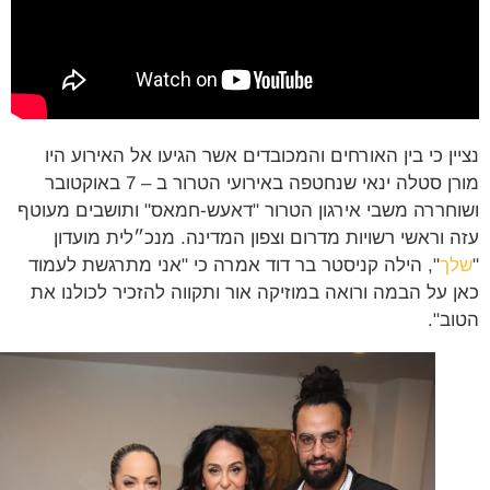
ין כי בין האורחים והמכובדים אשר הגיעו אל האירוע היו
מורן סטלה ינאי שנחטפה באירועי הטרור ב – 7 באוקטובר
חררה משבי אירגון הטרור "דאעש-חמאס" ותושבים מעוטף
 וראשי רשויות מדרום וצפון המדינה. מנכ״לית מועדון
ך
", הילה קניסטר בר דוד אמרה כי "אני מתרגשת לעמוד
 על הבמה ורואה במוזיקה אור ותקווה להזכיר לכולנו את
ב".