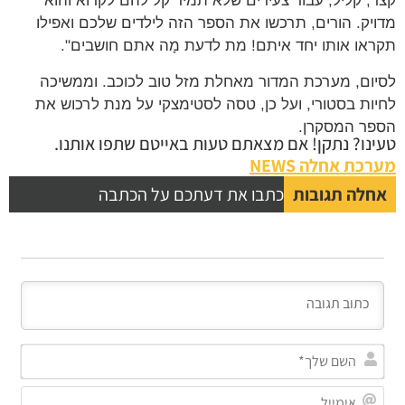
, קליל, עבור צעירים שלא תמיד קל להם לקרוא והוא
יק. הורים, תרכשו את הספר הזה לילדים שלכם ואפילו
או אותו יחד איתם! מת לדעת מָה אתם חושבים".
ום, מערכת המדור מאחלת מזל טוב לכוכב. וממשיכה
ות בסטורי, ועל כן, טסה לסטימצקי על מנת לרכוש את
ר המסקרן.
נו? נתקן! אם מצאתם טעות באייטם שתפו אותנו.
כת אחלה NEWS
לה תגובות
כתבו את דעתכם על הכתבה
השם
שלך*
אימייל