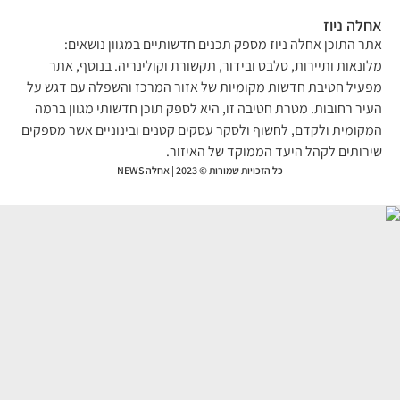
לה ניוז
ר התוכן אחלה ניוז מספק תכנים חדשותיים במגוון נושאים:
ונאות ותיירות, סלבס ובידור, תקשורת וקולינריה. בנוסף, אתר
עיל חטיבת חדשות מקומיות של אזור המרכז והשפלה עם דגש על
יר רחובות. מטרת חטיבה זו, היא לספק תוכן חדשותי מגוון ברמה
קומית ולקדם, לחשוף ולסקר עסקים קטנים ובינוניים אשר מספקים
רותים לקהל היעד הממוקד של האיזור.
כל הזכויות שמורות © 2023 | אחלה NEWS