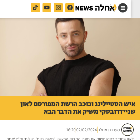
ש הסטיילינג וכוכב הרשת המפורסם לאון
יידרובסקי משיק את הדבר הבא
מערכת אחלה
02/02/2024
16:20
ון שניידרובסקי משיק את ספרו החדש והראשון "סטורי טיים". צילום: יח"צ\מסך