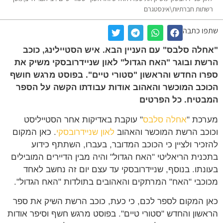
תות חברתיות\אינסטגרם
ו כתבה
לה סלבס" עם העניין הבא. איש הסטיילינג, כוכב
ת ובוגר "האח הגדול" לאון שניידרובסקי משיק את
ו החדש והראשון "סטורי טיים". בפוסט מרגש חושף
כב המוכשר והאהוב אודות עבודתו הקשה על הספר
טיח. כל הפרטים
כת "
אחלה סלבס
" עוקבת באדיקות אחר הסטייליסט
כב הרשת המוכשר והאהוב
לאון שניידרובסקי
. כאן המקום
כיר ולציין כי הכוכב המדובר, בעברו, השתתף כידוע
נית הריאליטי "האח הגדול" והיה מבין הדיירים המובילים
נתו. בנוסף, שניידרובסקי עד עצם יום זה נחשב לאחד
כבי "האח" המרתקים והאהובים בתולדות "האח הגדול".
 המקום לספר לכם, כי כעת, כוכב הרשת השיק את ספר
שון והחדש "סטורי טיים". בפוסט מרגש חשף וסיפר אודות