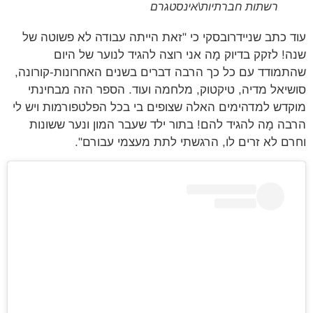
רשתות חברתיות\אינסטגרם
 כתב שניידרובסקי כי "זאת הייתה עבודה לא פשוטה של
! לזקק בדיוק מָה אני רוצה להגיד לנוער של היום
מודד עם כל כך הרבה דברים בשנים האחרונות-קורונה,
יאל מדיה, טיקטוק, מלחמה ועוד. הספר הזה מבחינתי
דש למדהימים האלה שצופים בי בכל הפלטפורמות ויש לי
ה מָה להגיד להם! בתור ילד שעבר המון ונער ששונות
ם לא זרים לו, הרגשתי לתת מעצמי עבורם".