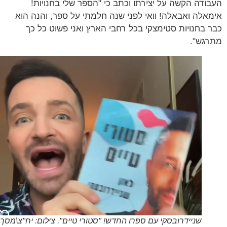
ודה הקשה על יצירתו וכתב כי "הספר שלי בחנויות!
אלה ואבאלה! וואי לפני שנה חלמתי על ספר, והנה הוא
 בחנויות סטימצקי בכל רחבי הארץ ואני פשוט כל כך
גש".
שניידרובסקי עם ספרו החדש! "סטורי טיים". צילום: יח"צ\מסך