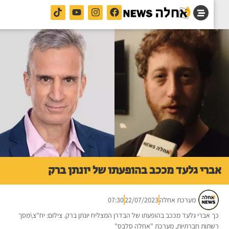
רי גלעד מככב בהופעתו של יונתן ברק
מערכת אחלה
22/07/2023
07:30
 אברי גלעד מככב בהופעתו של הבדרן המצליח יונתן ברק. צילום: יח"צ\מסך
תות חברתיות, מערכת "אחלה סלבס"