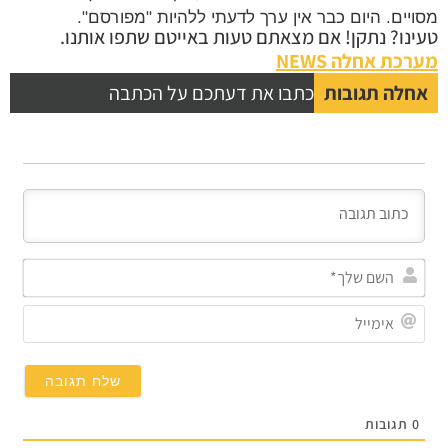
יים. היום כבר אין ערך לדעתי ללהיות "מפורסם".
נו? נתקן! אם מצאתם טעות באייטם שתפו אותנו.
כת אחלה NEWS
לה תגובות
כתבו את דעתכם על הכתבה
השם
שלך*
אימייל
תגובות