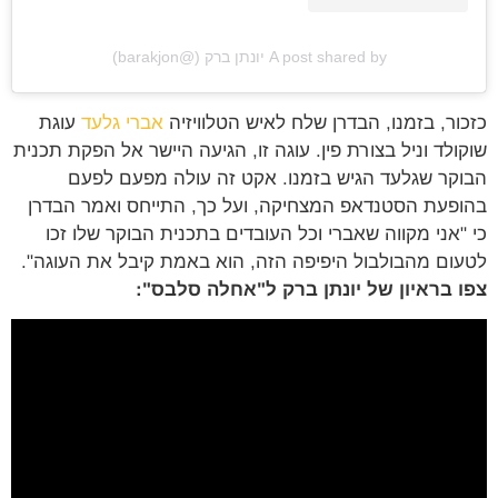
A post shared by יונתן ברק (@barakjon)
ור, בזמנו, הבדרן שלח לאיש הטלוויזיה
אברי גלעד
עוגת
ולד וניל בצורת פין. עוגה זו, הגיעה היישר אל הפקת תכנית
קר שגלעד הגיש בזמנו. אקט זה עולה מפעם לפעם
פעת הסטנדאפ המצחיקה, ועל כך, התייחס ואמר הבדרן
"אני מקווה שאברי וכל העובדים בתכנית הבוקר שלו זכו
ום מהבולבול היפיפה הזה, הוא באמת קיבל את העוגה".
 בראיון של יונתן ברק ל"אחלה סלבס":