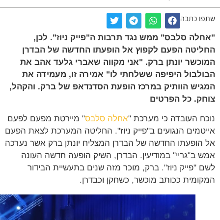
ו כתבה
לה סלבס" ממש נגד תרבות ה"פייק ניוז". לכן,
יטה הפעם לקפוץ אל הופעתו החדשה של הבדרן
כשר יונתן ברק. "אני מקווה שאברי גלעד אהב את
לבול היפיפה ששלחתי לו" אמירה זו, מעמידה את
יש הוותיק במרכז הופעת הסדנדאפ של ברק. והקהל,
ק. כל הפרטים
ח העובדה כי מערכת "
אחלה סלבס
" מיירטת מפעם לפעם
טמים הנגועים ב"פייק ניוז". החליטה המערכת לצאת הפעם
הופעתו החדשה של הבדרן המצליח יונתן ברק אשר נערכה
 ב"גריי" במודיעין. הבדרן, השיק הופעה חדשה העונה
 "פייק ניוז". ברק, מוכר מזה שנים בתעשיית הבידור
ומית ככותב מוכשר, כשחקן וכבדרן.