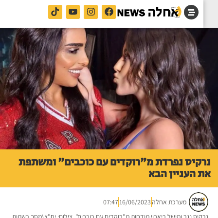
קיס נפרדת מ"רוקדים עם כוכבים" ומשתפת
 העניין הבא
מערכת אחלה
16/06/2023
07:47
קיס נגר ומישל ריאבוי מודחות מ"רוקדים עם כוכבים". צילום: יח"צ\מסך רשתות