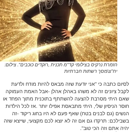
הזמרת נרקיס בצילומי קד"מ תכנית ,רוקדים כוכבים". צילום:
יח"צ\מסך רשתות חברתיות
ום כתבה כי "אני יודעת שזה מבאס להיות מודח ולדעת
ל ציונים זה לא משהו באהלן אהלן -אבל האמת העמוקה
 היתי מסרבת להצעה להשתתף בתוכנית מתוך הפחד או
ר הניסיון שלי, היתי מתבאסת אפילו יותר .אז לכל הילדות
ים (גם לבנים בטח) שאף פעם לא היו בחוג ריקוד -זה
ילכם: תרקדו גם אם זה לא יוצא לכם מקצועי, שייצא שזה
ה אתם וזה הכי טוב".