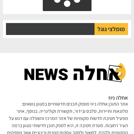
מומלצי גוגל
לה ניוז
ר התוכן אחלה ניוז מספק תכנים חדשותיים במגוון נושאים:
ונאות ותיירות, סלבס ובידור, תקשורת וקולינריה. בנוסף, אתר
עיל חטיבת חדשות מקומיות של אזור המרכז והשפלה עם דגש על
יר רחובות. מטרת חטיבה זו, היא לספק תוכן חדשותי מגוון ברמה
קומית ולקדם, לחשוף ולסקר עסקים קטנים ובינוניים אשר מספקים