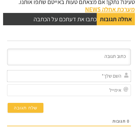
נו? נתקן! אם מצאתם טעות באייטם שתפו אותנו.
כת אחלה NEWS
לה תגובות
כתבו את דעתכם על הכתבה
השם
שלך*
אימייל
תגובות