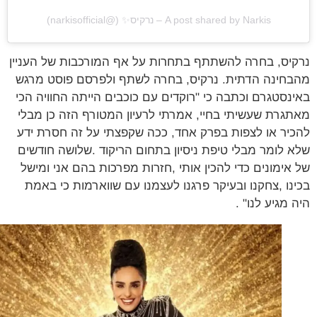
A post shared by Narkis – נרקיס✨ (@narkisofficial)
יס, בחרה להשתתף בתחרות על אף המורכבות של העניין
חינה הדתית. נרקיס, בחרה לשתף ולפרסם פוסט מרגש
נסטגרם וכתבה כי "רוקדים עם כוכבים הייתה החוויה הכי
גרת שעשיתי בחיי, אמרתי לרעיון המטורף הזה כן מבלי
יר או לצפות בפרק אחד, ככה שקפצתי על זה חסרת ידע
 לומר מבלי טיפת ניסיון בתחום הריקוד .שלושה חודשים
אימונים כדי להכין אותי ,חזרות מפרכות בהם אני ומישל
נו ,צחקנו ובעיקר פרגנו לעצמנו עם שווארמות כי באמת
 מגיע לנו" .