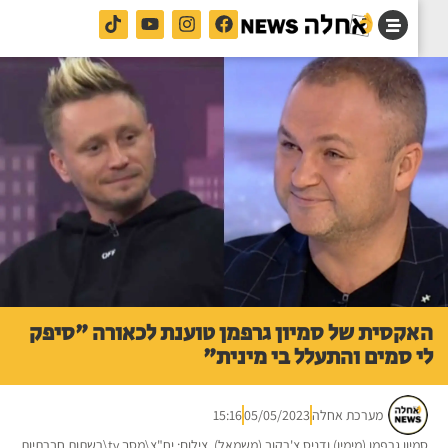
קסית של סמיון גרפמן טוענת לכאורה "סיפק
 סמים והתעלל בי מינית"
מערכת אחלה
05/05/2023
15:16
ון גרפמן (מימין) ודניס צ'רקוב (משמאל). צילום: יח"צ\מסך tv\רשתות חברתיות