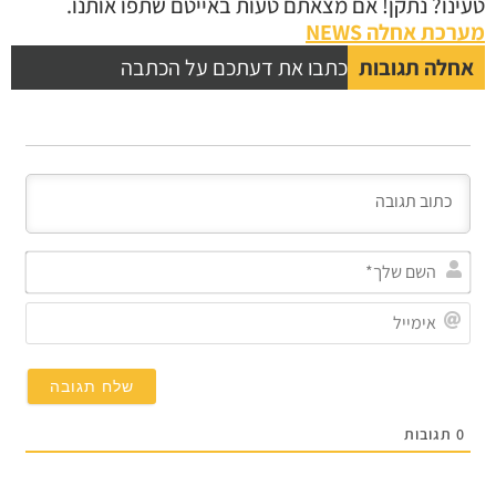
נו? נתקן! אם מצאתם טעות באייטם שתפו אותנו.
כת אחלה NEWS
לה תגובות
כתבו את דעתכם על הכתבה
השם
שלך*
אימייל
תגובות