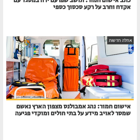
כתב אישום חמור: תושב שפרעם ירה במסגד עם
אקדח וחרב על רקע סכסוך כספי
חלה חדשות
אישום חמור: נהג אמבולנס מצפון הארץ נאשם
שמסר לאויב מידע על בתי חולים ומוקדי פגיעה