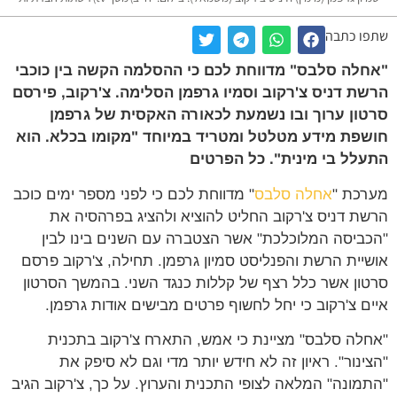
ו כתבה
לה סלבס" מדווחת לכם כי ההסלמה הקשה בין כוכבי
ת דניס צ'רקוב וסמיו גרפמן הסלימה. צ'רקוב, פירסם
ון ערוך ובו נשמעת לכאורה האקסית של גרפמן
פת מידע מטלטל ומטריד במיוחד "מקומו בכלא. הוא
לל בי מינית". כל הפרטים
כת "
אחלה סלבס
" מדווחת לכם כי לפני מספר ימים כוכב
ת דניס צ'רקוב החליט להוציא ולהציג בפרהסיה את
ביסה המלוכלכת" אשר הצטברה עם השנים בינו לבין
יית הרשת והפנליסט סמיון גרפמן. תחילה, צ'רקוב פרסם
ון אשר כלל רצף של קללות כנגד השני. בהמשך הסרטון
ם צ'רקוב כי יחל לחשוף פרטים מבישים אודות גרפמן.
לה סלבס" מציינת כי אמש, התארח צ'רקוב בתכנית
ינור". ראיון זה לא חידש יותר מדי וגם לא סיפק את
מונה" המלאה לצופי התכנית והערוץ. על כך, צ'רקוב הגיב