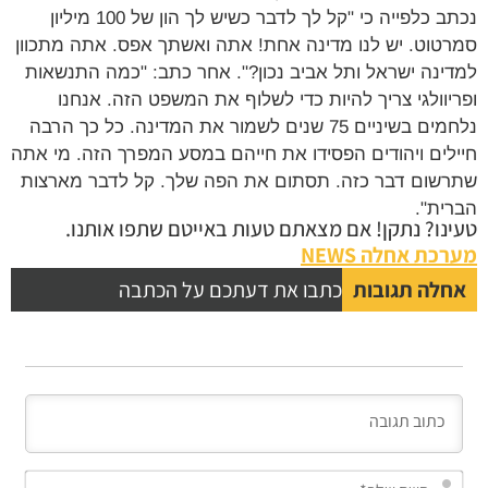
נכתב כלפייה כי "קל לך לדבר כשיש לך הון של 100 מיליון
טוט. יש לנו מדינה אחת! אתה ואשתך אפס. אתה מתכוון
ינה ישראל ותל אביב נכון?". אחר כתב: "כמה התנשאות
יוולגי צריך להיות כדי לשלוף את המשפט הזה. אנחנו
נלחמים בשיניים 75 שנים לשמור את המדינה. כל כך הרבה
לים ויהודים הפסידו את חייהם במסע המפרך הזה. מי אתה
שום דבר כזה. תסתום את הפה שלך. קל לדבר מארצות
ית".
נו? נתקן! אם מצאתם טעות באייטם שתפו אותנו.
כת אחלה NEWS
לה תגובות
כתבו את דעתכם על הכתבה
השם