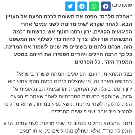
ו כתבה
לה סלבס" מפנה את תשומת לבכם הפעם אל העניין
. לאחר שקרא 'שתי מדינות לשני עמים' אחרי
גועים הקשים, ירון ורסנו חוטף אש ברשתות "כמה
שאות ופריוולגי צריך להיות כדי לשלוף את המשפט
הזה. אנחנו נלחמים בשיניים 75 שנים לשמור את המדינה.
כך הרבה חיילים ויהודים הפסידו את חייהם במסע
רך הזה". כל הפרטים
 המחאות, הזעם, הפיגועים והמתח ששורר בישראל
ופה האחרונה, מי שהצליח לגרום לכעס נוסף אמש הוא
ן ורסנו, בעלה של השחקנית והדוגמנית הבינלאומית גל
ת, שהותקף ברשתות החברתיות לאחר שאמר כי הגיעה
 לחלוקה לשתי מדינות, נושא נפיץ במיוחד, שהוא מחליט
כיר מיד אחרי שני פיגועים מחרידים.
נו התבטא החליט לכתוב כי "שתי מדינות לשני עמים, הגיע
ן להיפרד". אלא, שחלק מהגולשים כינו אותו "נאיבי"