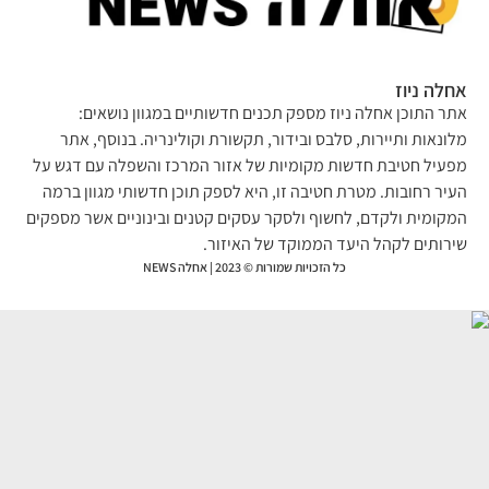
לה ניוז
ר התוכן אחלה ניוז מספק תכנים חדשותיים במגוון נושאים:
ונאות ותיירות, סלבס ובידור, תקשורת וקולינריה. בנוסף, אתר
עיל חטיבת חדשות מקומיות של אזור המרכז והשפלה עם דגש על
יר רחובות. מטרת חטיבה זו, היא לספק תוכן חדשותי מגוון ברמה
קומית ולקדם, לחשוף ולסקר עסקים קטנים ובינוניים אשר מספקים
רותים לקהל היעד הממוקד של האיזור.
כל הזכויות שמורות © 2023 | אחלה NEWS