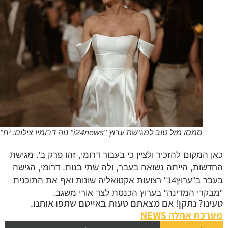
סמסו מזל טוב למגישת ערוץ "i24news" נוה דרומי! צילום: יח"צ
 המקום להזכיר ולציין כי בעבור דרומי, זהו פרק ב'. מגישת
שות, הייתה נשואה בעבר, ולה שתי בנות. דרומי, הגישה
בעבר ב"ערוץ14" רצועות אקטואליה שונות ואף את התוכנית
קרי המדינה" בערוץ הכנסת לצד אורי משגב.
נו? נתקן! אם מצאתם טעות באייטם שתפו אותנו.
כת אחלה NEWS