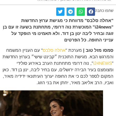
ו כתבה
לה סלבס" מדווחת כי מגישת ערוץ החדשות
"i24news" המוכשרת נוה דרומי, מתחתנת בשעה זו עם בן
ה ובחיר ליבה ינון בן דוד. ולא תאמינו מי הופקד על
יני החופה. כל הפרטים
ו מזל טוב |
מערכת "
אחלה סלבס
" עם העניין המשמח
רגש הבא. מגישת התוכנית ״קבינט שישי״ בערוץ החדשות
i24NE
", נוה דרומי מתחתנת הערב באירוע סולידי
ומצם בעיר הבירה ירושלים, עם בחיר ליבה, ינון בן דוד. כאן
ום לספר לכם כי את החופה יערוך העיתונאי ידידיה מאיר,
יו, הרב אליאב מאיר, יחתן את בני הזוג.