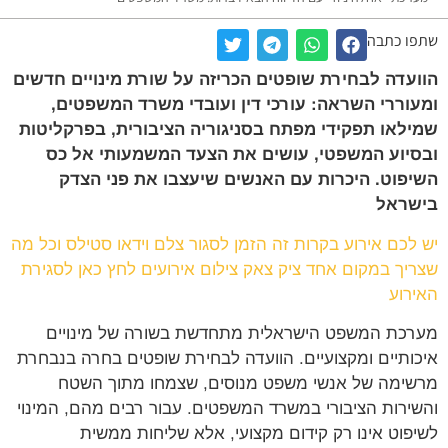
ו כתבה
עדה לבחירת שופטים הכריזה על שורת מינויים חדשים
וררי השראה: עורכי דין ועובדי משרד המשפטים,
לאו תפקידי מפתח בסניגוריה הציבורית, בפרקליטות
יוע המשפטי, עושים את הצעד המשמעותי אל כס
פוט. היכרות עם האנשים שיעצבו את פני הצדק
שראל
לכם אירוע בקרות זה הזמן לסגור צלם וידאו סטילס וכל מה
יך במקום אחד ציק צאק צילום אירועים לחץ כאן לסגירת
רוע
כת המשפט הישראלית מתחדשת בשורה של מינויים
ותיים ומקצועיים. הוועדה לבחירת שופטים בחרה בנבחרת
ימה של אנשי משפט מנוסים, שצמחו מתוך השטח
ירות הציבורי במשרד המשפטים. עבור רבים מהם, המינוי
פוט אינו רק קידום מקצועי, אלא שליחות ממשית