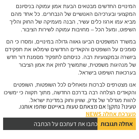
נויים החדשים מבטאים הבעת אמון עמוקה בניסיונם
צועי ובערכיהם האנושיים של הנבחרים. כל אחד מהם
א עמו ארגז כלים עשיר, הבנה מעמיקה של החוק והליך
פוט, ומעל הכל – מחויבות עמוקה לשירות הציבור.
רד המשפטים הביעו גאווה גדולה במינויים, ומסרו כי הם
כים על השופטים והקאדים החדשים שימלאו את תפקידם
שרה ובמקצועיות רבה. כניסתם לתפקיד מסמנת דור חדש
מנהיגות משפטית, שתמשיך לחזק את אמון הציבור
כאות השיפוט בישראל.
 מצטרפים לברכות ומאחלים לכל השופטות, השופטים
אדים הצלחה רבה בדרכם החדשה, מתוך תקווה כי ימשיכו
ות מגדלור של צדק, שוויון וחוק במדינת ישראל.
נו? נתקן! אם מצאתם טעות באייטם שתפו אותנו.
כת אחלה NEWS
לה תגובות
כתבו את דעתכם על הכתבה