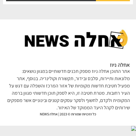
לה ניוז
ר התוכן אחלה ניוז מספק תכנים חדשותיים במגוון נושאים:
ונאות ותיירות, סלבס ובידור, תקשורת וקולינריה. בנוסף, אתר
עיל חטיבת חדשות מקומיות של אזור המרכז והשפלה עם דגש על
יר רחובות. מטרת חטיבה זו, היא לספק תוכן חדשותי מגוון ברמה
קומית ולקדם, לחשוף ולסקר עסקים קטנים ובינוניים אשר מספקים
רותים לקהל היעד הממוקד של האיזור.
כל הזכויות שמורות © 2023 | אחלה NEWS