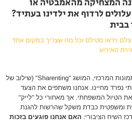
נה המצחיקה מהאמבטיה או
לולים לרדוף את ילדינו בעתיד?
 בבית
 צלם וידאו סטילס וכל מה שצריך במקום אחד
ירת האירוע
בעידן שבו הפיד שלנו הוא אלבום התמונות המרכזי, המושג "Sharenting" (שילוב של
) הפך לחלק בלתי נפרד מחיינו. אנחנו משתפים את הצעד
ת הטיול המשפחתי. אך מאחורי כל "לייק"
ת ומשפטית כבדת משקל שהרשות להגנת
ז השיח הציבורי:
האם אנחנו פוגעים בזכות