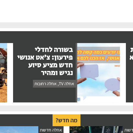
בשורה לחדלי
א
פירעון: צ'אט אנושי
חדש מציע סיוע
נגיש ומהיר
אחלה TV
,
אחלה רחובות
מה חדש?
שות
אחלה חדשות