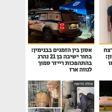
צח
אסון בין הזמנים בבנימין:
ן:
בחור ישיבה בן 21 נהרג
ו
בהתהפכות רייזר סמוך
לנווה ארז
אחלה חדשות