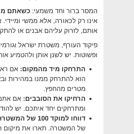
המסר ברור וחד משמעי:
כשאתם מת
אינו רק לכאורה, אלא ממשי ומיידי. א
אותם, לזרוק עליהם אבנים או להתק
פיקוד העורף, משטרת ישראל וגורמי 
ופשוטות. יש לשנן אותן ולהטמיע או
התרחקו מיד מהמקום:
אם ראית
הוא להתרחק ממנו במהירות ובא
מטרים מהחפץ.
הרחיקו את הסובבים:
אם אתם ע
ומתרחקים יחד איתכם. יש להודיע
דווחו למוקד 100 של המשטרה:
של המשטרה. תארו את מיקום הח