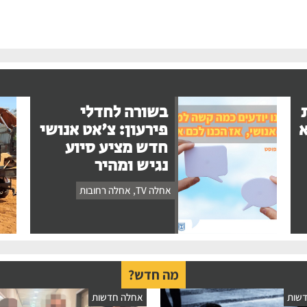
בשורה לחדלי
א
פירעון: צ'אט אנושי
חדש מציע סיוע
נגיש ומהיר
אחלה TV
,
אחלה רחובות
מה חדש?
שות
אחלה חדשות