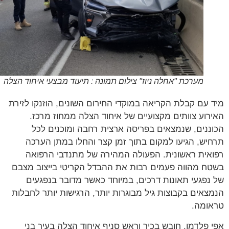
מערכת "אחלה ניוז" צילום תמונה : תיעוד מבצעי איחוד הצלה
 עם קבלת הקריאה במוקדי החירום השונים, הוזנקו לזירת
רוע צוותים מקצועיים של איחוד הצלה ממחוז מרכז.
ננים, שנמצאים בפריסה ארצית רחבה ומוכנים לכל
יש, הגיעו למקום בתוך זמן קצר והחלו במתן הערכה
אית ראשונית. הפעולה המהירה של מתנדבי הרפואה
ח מהווה פעמים רבות את ההבדל הקריטי בייצוב מצבם
נפגעי תאונות דרכים, במיוחד כאשר מדובר בנפגעים
צאים בקבוצות גיל מבוגרות יותר, הרגישות יותר לחבלות
ומה.
 פלדמן, חובש בכיר וראש סניף איחוד הצלה בעיר בני