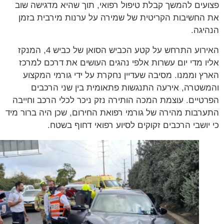
עים להמשך קבלת טיפול רפואי, תוך שהיא מדגישה שוב
החשיבות הקריטית של שמירה על ערנות מירבית בזמן
יגה.
האירוע התרחש על קטע הכביש הסואן של כביש 4, המנקז
ו מדי יום עשרות אלפי נהגים העושים את דרכם למרכז
ץ וממנו. מסיבה שעדיין נחקרת על ידי גורמי המקצוע
שטרה, אירעה התנגשות פתאומית בין שני הרכבים
טיים. עוצמת המכה הותירה נזק ניכר לכלי הרכב וחייבה
רבות מהירה של גורמי רפואת החירום, שכן היה ברור מיד
יושבי הרכבים זקוקים לסיוע רפואי דחוף בשטח.