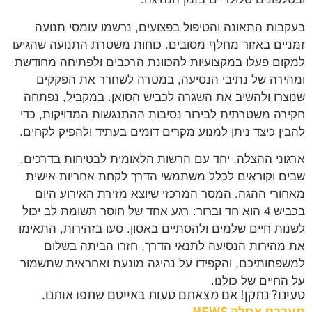
בות התאונה והטיפול בפצועים, נרשמו עומסי תנועה
יים באזור מחלף מסובים. כוחות משטרת התנועה שהגיעו
ום פעלו במקצועיות להכוונת הרכבים ולפתיחה מחודשת
ירה של נתיבי הנסיעה, במטרה לשחרר את הפקקים
צרו ולהשיב את השגרה לכביש הסואן. במקביל, נפתחה
רה משטרתית לבירור נסיבות ההתנגשות המדויקות, כדי
ין כיצד ניתן למנוע מקרים דומים בעתיד ולהפיק לקחים.
וני ההצלה, יחד עם הרשות הלאומית לבטיחות בדרכים,
ם וקוראים לכלל משתמשי הדרך לקחת אחריות אישית
ורי ההגה. המסר המרכזי שיוצא מזירת האירוע היום
בכביש 4 הוא חד וברור: רגע אחד של חוסר תשומת לב יכול
ות חיים שלמים ולהסתיים באסון. סעו בזהירות, התאימו
מהירות הנסיעה לתנאי הדרך, חזרו הביתה בשלום
פחותיכם, והקפידו על נהיגה מונעת ואחראית שתשמור
החיים של כולנו.
נו? נתקן! אם מצאתם טעות באייטם שתפו אותנו.
כת אחלה NEWS