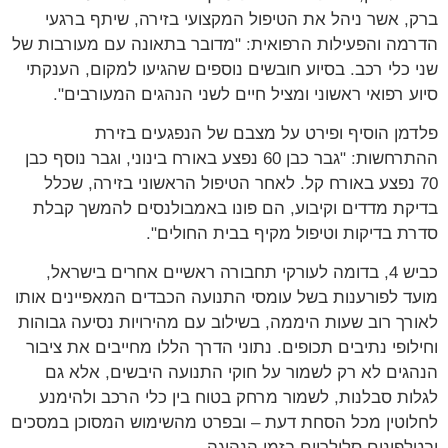
, אשר ניהל את הטיפול המקצועי בזירה, שיתף ברגעי
מה והפעילות הרפואית: "מדובר בתאונה עם מעורבות של
 כלי רכב. בסיוע חובשים נוספים שהגיעו למקום, הענקתי
ע רפואי ראשוני ומציל חיים לשני הנהגים המעורבים".
מן הוסיף ופירט על מצבם של הנפגעים בזירת
ההתרחשות: "גבר כבן 60 נפצע באורח בינוני, וגבר נוסף כבן
7 נפצע באורח קל. לאחר הטיפול הראשוני בזירה, שכלל
קת מדדים וקיבוע, הם פונו באמבולנסים להמשך קבלת
ת בדיקות וטיפול מקיף בבית החולים".
כביש 4, בדומה לעורקי תחבורה ראשיים אחרים בישראל,
ד לפורענות בשל עומסי התנועה הכבדים המאפיינים אותו
רך רוב שעות היממה, בשילוב עם מהירויות נסיעה גבוהות
לופי נתיבים תכופים. נתוני הדרך הללו מחייבים את ציבור
גים לא רק לשמור על חוקי התנועה היבשים, אלא גם
ות סבלנות, לשמור מרחק בטוח בין כלי הרכב ולהימנע
וטין מכל הסחת דעת – ובפרט מהשימוש המסוכן במסכים
לפונים סלולריים בזמן הנהיגה.