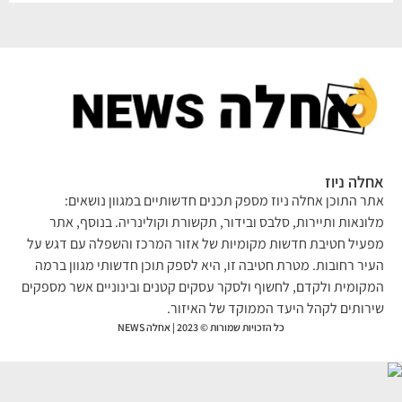
לה ניוז
ר התוכן אחלה ניוז מספק תכנים חדשותיים במגוון נושאים:
ונאות ותיירות, סלבס ובידור, תקשורת וקולינריה. בנוסף, אתר
עיל חטיבת חדשות מקומיות של אזור המרכז והשפלה עם דגש על
יר רחובות. מטרת חטיבה זו, היא לספק תוכן חדשותי מגוון ברמה
קומית ולקדם, לחשוף ולסקר עסקים קטנים ובינוניים אשר מספקים
רותים לקהל היעד הממוקד של האיזור.
כל הזכויות שמורות © 2023 | אחלה NEWS