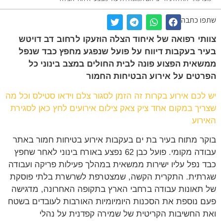
ו כתבה
תי רפואה של איחוד הצלה הוזעקו לרחוב דב דויטש
ר בעקבות דיווח על פועל שנפגע מחפץ כבד שנפל
אית הפצוע פונה לבית החולים במצב בינוני כל
טים על אירוע הבטיחות החמור
לכם אירוע בקרות זה הזמן לסגור צלם וידאו סטילס וכל מה
יך במקום אחד ציק צאק צילום אירועים לחץ כאן לסגירת
רוע
ר מתוח בעיר בת ים בעקבות אירוע בטיחות חמור באתר
עבודה מקומי. פועל כבן 62 נפצע באורח בינוני לאחר שחפץ
 נפל עליו ישירות ממשאית במהלך פעילות פריקה ועבודה
תית. התקרית הקשה, שמצטרפת לשרשרת בלתי פוסקת
תאונות עבודה ברחבי הארץ בתקופה האחרונה, מדגישה
 נוספת את הסכנות היומיומיות האורבות לעובדים בשטח
 החשיבות הקריטית של שמירה קפדנית על נהלי