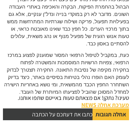
ול בהחמרת הפיקוח, הבקרה והאכיפה באתרי העבודה
נים. מדובר לא רק במוקדי בנייה ונדל"ן ענקיים, אלא גם
ילויות תפעול, פריקה ושילוח שגרתיות המתרחשות ממש
ך מרכזי הערים. כל חפץ כבד שאינו מאובטח כראוי, או
ת אנוש רגעית של מפעיל מנוף או נהג משאית, עלולים
תיים באסון כבד.
, במקביל לטיפול הרפואי המסור שמוענק לפצוע במרכז
ואי, צפויות הרשויות המוסמכות והמשטרה לפתוח
ירה מקיפה של נסיבות התאונה. החקירה תצטרך לבדוק
מק האם הופרו נהלי בטיחות בסיסיים באתר, כיצד בדיוק
חרר החפץ הכבד מהמשאית, ומי נושא באחריות הישירה
דל המסוכן שהוביל לפציעתו המיותרת של העובד.
נו? נתקן! אם מצאתם טעות באייטם שתפו אותנו.
כת אחלה NEWS
לה תגובות
כתבו את דעתכם על הכתבה