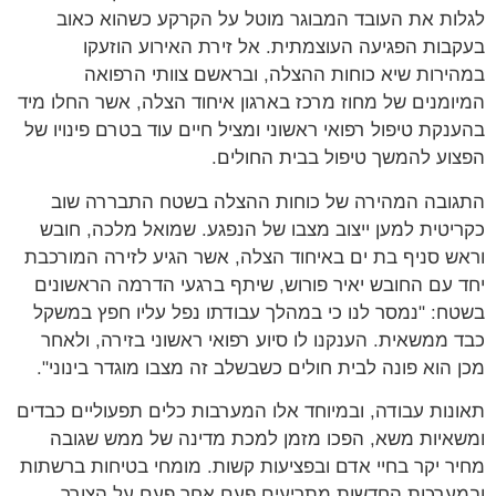
ות את העובד המבוגר מוטל על הקרקע כשהוא כאוב
בות הפגיעה העוצמתית. אל זירת האירוע הוזעקו
ירות שיא כוחות ההצלה, ובראשם צוותי הרפואה
ומנים של מחוז מרכז בארגון איחוד הצלה, אשר החלו מיד
נקת טיפול רפואי ראשוני ומציל חיים עוד בטרם פינויו של
וע להמשך טיפול בבית החולים.
ובה המהירה של כוחות ההצלה בשטח התבררה שוב
יטית למען ייצוב מצבו של הנפגע. שמואל מלכה, חובש
ש סניף בת ים באיחוד הצלה, אשר הגיע לזירה המורכבת
 עם החובש יאיר פורוש, שיתף ברגעי הדרמה הראשונים
ח: "נמסר לנו כי במהלך עבודתו נפל עליו חפץ במשקל
 ממשאית. הענקנו לו סיוע רפואי ראשוני בזירה, ולאחר
 הוא פונה לבית חולים כשבשלב זה מצבו מוגדר בינוני".
נות עבודה, ובמיוחד אלו המערבות כלים תפעוליים כבדים
איות משא, הפכו מזמן למכת מדינה של ממש שגובה
ר יקר בחיי אדם ובפציעות קשות. מומחי בטיחות ברשתות
ערכות החדשות מתריעים פעם אחר פעם על הצורך