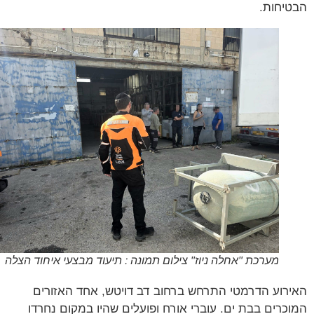
יחות.
מערכת "אחלה ניוז" צילום תמונה : תיעוד מבצעי איחוד הצלה
רוע הדרמטי התרחש ברחוב דב דויטש, אחד האזורים
כרים בבת ים. עוברי אורח ופועלים שהיו במקום נחרדו