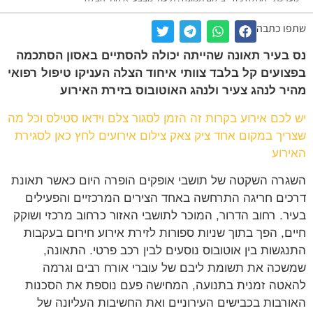
ו כתבה
בעיר תאונה שהייתה יכולה להסתיים באסון הסתכמה
ועים קל בלבד צוותי איחוד הצלה העניקו טיפול רפואי
ר לנהג צעיר ולנהג האוטובוס בזירת האירוע
לכם אירוע בקרות זה הזמן לסגור צלם וידאו סטילס וכל מה
יך במקום אחד ציק צאק צילום אירועים לחץ כאן לסגירת
רוע
רה השקטה של תושבי אופקים הופרה היום כאשר תאונת
ים חריגה התרחשה באחד הצירים המרכזיים והפעילים
ר. רחוב הדרור, המוכר לתושבי האזור כרחוב מרכזי ושוקק
ם, הפך בתוך שניות ספורות לזירת אירוע חירום בעקבות
גשות בין אוטובוס נוסעים לבין רכב פרטי. התאונה,
כה את תשומת ליבם של עוברי אורח רבים וגרמה
טה זמנית בתנועה, המחישה פעם נוספת את הסכנות
רבות בכבישים העירוניים ואת החשיבות העליונה של