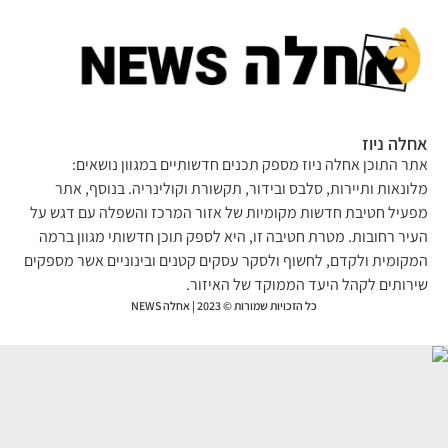
לה ניוז
ר התוכן אחלה ניוז מספק תכנים חדשותיים במגוון נושאים:
ונאות ותיירות, סלבס ובידור, תקשורת וקולינריה. בנוסף, אתר
עיל חטיבת חדשות מקומיות של אזור המרכז והשפלה עם דגש על
יר רחובות. מטרת חטיבה זו, היא לספק תוכן חדשותי מגוון ברמה
קומית ולקדם, לחשוף ולסקר עסקים קטנים ובינוניים אשר מספקים
רותים לקהל היעד הממוקד של האיזור.
כל הזכויות שמורות © 2023 | אחלה NEWS