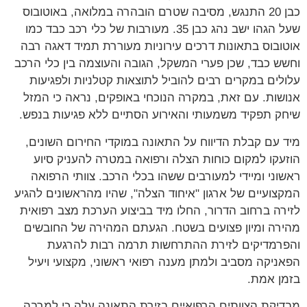
כבן 20 התנגש, מסיבה שטרם הובהרה במלואה, באוטובוס
שעל הגהו ישב נהג כבן 35. מעורבות של כלי רכב כבד כמו
ובוס בתאונות דרכים עירוניות מעוררת תמיד דאגה רבה
ש כבד, שכן פערי המשקל, הגובה והעוצמה בין כלי הרכב
לים במקרים רבים להוביל לתוצאות קטלניות ולפגיעות
שות. עם זאת, במקרה הנוכחי באופקים, נראה כי המזל
ק תפקיד משמעותי והאירוע הסתיים ללא פגיעות בנפש.
 עם קבלת הדיווח על התאונה במוקדי החירום השונים,
עקו למקום כוחות הצלה ורפואה במטרה להעניק סיוע
וני ומיידי למעורבים ששהו בכלי הרכב. צוותי הרפואה
צועיים של ארגון "איחוד הצלה", שהיו מהראשונים להגיע
רה ברחוב הדרור, החלו מיד בביצוע הערכת מצב רפואית
רה ומיון פצועים בשטח. הגעתם המהירה של החובשים
רמדיקים לזירת ההתרחשות תרמה רבות להרגעת
ניקה מסביב ולמתן מענה רפואי ראשוני, מקצועי ויעיל
ן אמת.
יקת הצוותים הרפואיים בזירת התאונה עלה כי למרבה