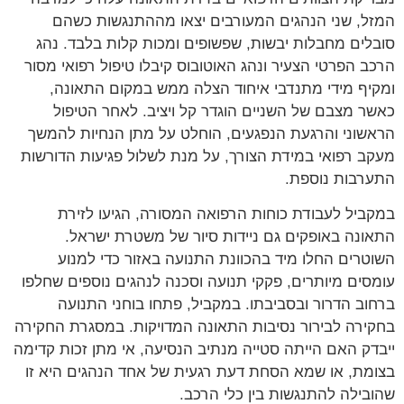
ל, שני הנהגים המעורבים יצאו מההתנגשות כשהם
לים מחבלות יבשות, שפשופים ומכות קלות בלבד. נהג
ב הפרטי הצעיר ונהג האוטובוס קיבלו טיפול רפואי מסור
יף מידי מתנדבי איחוד הצלה ממש במקום התאונה,
ר מצבם של השניים הוגדר קל ויציב. לאחר הטיפול
שוני והרגעת הנפגעים, הוחלט על מתן הנחיות להמשך
ב רפואי במידת הצורך, על מנת לשלול פגיעות הדורשות
רבות נוספת.
ביל לעבודת כוחות הרפואה המסורה, הגיעו לזירת
ונה באופקים גם ניידות סיור של משטרת ישראל.
טרים החלו מיד בהכוונת התנועה באזור כדי למנוע
סים מיותרים, פקקי תנועה וסכנה לנהגים נוספים שחלפו
וב הדרור ובסביבתו. במקביל, פתחו בוחני התנועה
ירה לבירור נסיבות התאונה המדויקות. במסגרת החקירה
דק האם הייתה סטייה מנתיב הנסיעה, אי מתן זכות קדימה
מת, או שמא הסחת דעת רגעית של אחד הנהגים היא זו
בילה להתנגשות בין כלי הרכב.