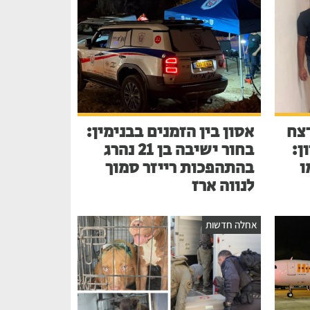
צח
אסון בין הזמנים בבנימין:
ן:
בחור ישיבה בן 21 נהרג
ו
בהתהפכות רייזר סמוך
לנווה ארז
אחלה חדשות