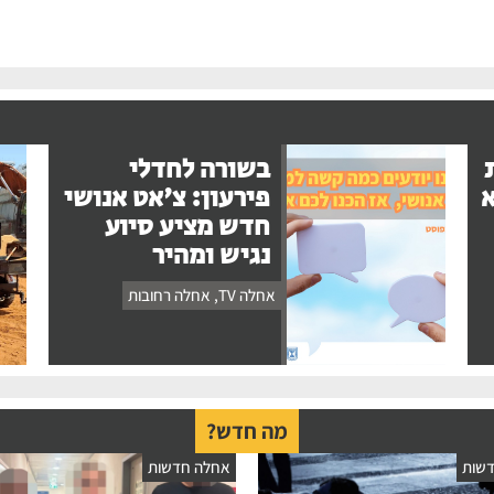
בשורה לחדלי
א
פירעון: צ'אט אנושי
חדש מציע סיוע
נגיש ומהיר
אחלה TV
,
אחלה רחובות
מה חדש?
שות
אחלה חדשות