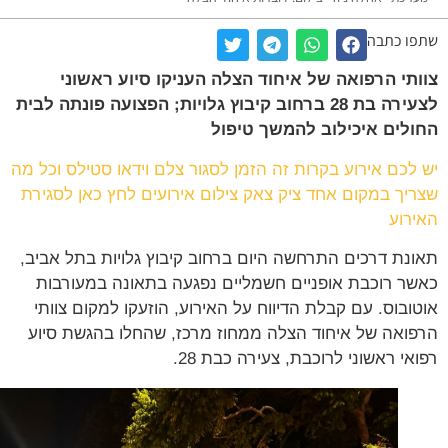
ו כתבה
תי הרפואה של איחוד הצלה העניקו סיוע ראשוני
לצעירה בת 28 ברחוב קיבוץ גלויות; הפצועה פונתה לבית
לים איכילוב להמשך טיפול
לכם אירוע בקרות זה הזמן לסגור צלם וידאו סטילס וכל מה
יך במקום אחד ציק צאק צילום אירועים לחץ כאן לסגירת
רוע
נת דרכים התרחשה היום ברחוב קיבוץ גלויות בתל אביב,
ר רוכבת אופניים חשמליים נפגעה בתאונה במעורבות
ובוס. עם קבלת הדיווח על האירוע, הוזעקו למקום צוותי
ואה של איחוד הצלה ממחוז מרכז, שהחלו בהגשת סיוע
אי ראשוני לרוכבת, צעירה כבת 28.