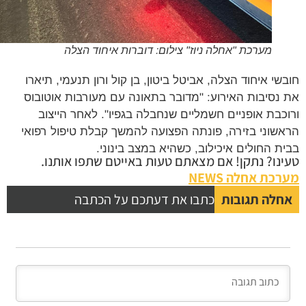
מערכת "אחלה ניוז" צילום: דוברות איחוד הצלה
שי איחוד הצלה, אביטל ביטון, בן קול ורון תנעמי, תיארו
נסיבות האירוע: "מדובר בתאונה עם מעורבות אוטובוס
כבת אופניים חשמליים שנחבלה בגפיו". לאחר הייצוב
שוני בזירה, פונתה הפצועה להמשך קבלת טיפול רפואי
ת החולים איכילוב, כשהיא במצב בינוני.
נו? נתקן! אם מצאתם טעות באייטם שתפו אותנו.
כת אחלה NEWS
לה תגובות
כתבו את דעתכם על הכתבה