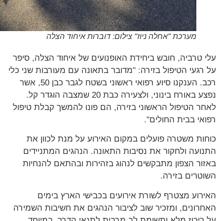
מערכת "אחלה ניוז" צילום: דוברות איחוד הצלה
 טרביה, חובש ביחידת האופנועים של איחוד הצלה, סיפר
רגעי הטיפול בזירה: "מדובר בתאונה עם מעורבות שני כלי
רכב. הענקנו סיוע רפואי ראשוני בשטח לגבר כבן 50, אשר
נפצע באורח בינוני, ולצעירה כבת 20 שמצבה הוגדר קל.
ר הטיפול הראשוני בזירה, הם פונו להמשך קבלת טיפול
אי בבית החולים".
ות משטרה פועלים במקום האירוע על מנת לכוון את
ועה ולחקור את נסיבות התאונה. הנהגים המתניידים
ור הצפון מתבקשים לנהוג בזהירות ובהתאם להנחיות
טרים בזירה.
רוע מצטרף לשורת אירועים בכבישי הארץ בימים
רונים, ומזכיר שוב לציבור הנהגים את חשיבות השמירה
ריכוז מלא ותשומת לב מרבית לתנאי הדרך, במיוחד