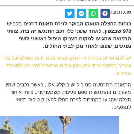
ו כתבה
ות ההצלה הוזעקו הבוקר לזירת תאונת דרכים בכביש
978 שבצפון, לאחר ששני כלי רכב התנגשו זה בזה. צוותי
ואה שהגיעו למקום העניקו טיפול ראשוני לשני
עים, שפונו לאחר מכן לבתי החולים.
לכם אירוע בקרות זה הזמן לסגור צלם וידאו סטילס וכל מה
יך במקום אחד ציק צאק צילום אירועים לחץ כאן לסגירת
רוע
ונה התרחשה סמוך ליישוב קלע אלון, כאשר רכבים שהיו
רבים בהתנגשות ספגו פגיעות משמעותיות. צוותי איחוד
ה שהגיעו במהירות לזירה החלו להעניק טיפול רפואי
געים.