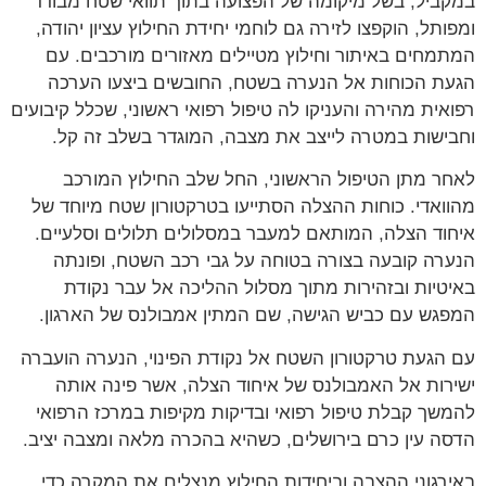
ביל, בשל מיקומה של הפצועה בתוך תוואי שטח מבודד
ותל, הוקפצו לזירה גם לוחמי יחידת החילוץ עציון יהודה,
מחים באיתור וחילוץ מטיילים מאזורים מורכבים. עם
ת הכוחות אל הנערה בשטח, החובשים ביצעו הערכה
אית מהירה והעניקו לה טיפול רפואי ראשוני, שכלל קיבועים
ישות במטרה לייצב את מצבה, המוגדר בשלב זה קל.
ר מתן הטיפול הראשוני, החל שלב החילוץ המורכב
ואדי. כוחות ההצלה הסתייעו בטרקטורון שטח מיוחד של
וד הצלה, המותאם למעבר במסלולים תלולים וסלעיים.
רה קובעה בצורה בטוחה על גבי רכב השטח, ופונתה
טיות ובזהירות מתוך מסלול ההליכה אל עבר נקודת
גש עם כביש הגישה, שם המתין אמבולנס של הארגון.
הגעת טרקטורון השטח אל נקודת הפינוי, הנערה הועברה
רות אל האמבולנס של איחוד הצלה, אשר פינה אותה
שך קבלת טיפול רפואי ובדיקות מקיפות במרכז הרפואי
ה עין כרם בירושלים, כשהיא בהכרה מלאה ומצבה יציב.
רגוני ההצבה וביחידות החילוץ מנצלים את המקרה כדי