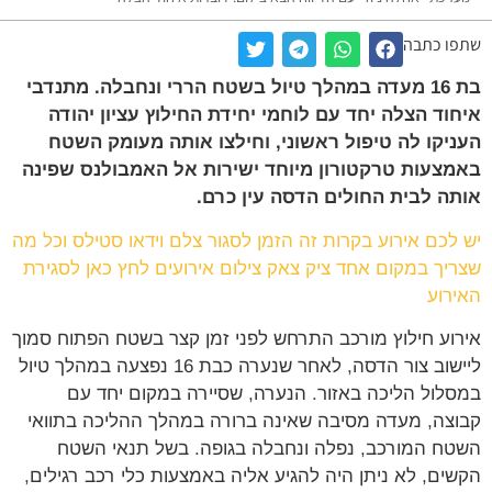
ו כתבה
בת 16 מעדה במהלך טיול בשטח הררי ונחבלה. מתנדבי
וד הצלה יחד עם לוחמי יחידת החילוץ עציון יהודה
יקו לה טיפול ראשוני, וחילצו אותה מעומק השטח
צעות טרקטורון מיוחד ישירות אל האמבולנס שפינה
ה לבית החולים הדסה עין כרם.
לכם אירוע בקרות זה הזמן לסגור צלם וידאו סטילס וכל מה
יך במקום אחד ציק צאק צילום אירועים לחץ כאן לסגירת
רוע
וע חילוץ מורכב התרחש לפני זמן קצר בשטח הפתוח סמוך
ליישוב צור הדסה, לאחר שנערה כבת 16 נפצעה במהלך טיול
לול הליכה באזור. הנערה, שסיירה במקום יחד עם
צה, מעדה מסיבה שאינה ברורה במהלך ההליכה בתוואי
ח המורכב, נפלה ונחבלה בגופה. בשל תנאי השטח
ים, לא ניתן היה להגיע אליה באמצעות כלי רכב רגילים,