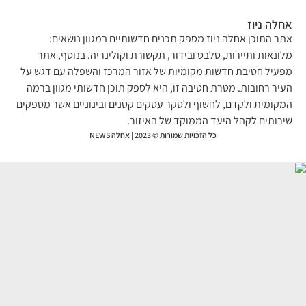
לה ניוז
ר התוכן אחלה ניוז מספק תכנים חדשותיים במגוון נושאים:
ונאות ותיירות, סלבס ובידור, תקשורת וקולינריה. בנוסף, אתר
עיל חטיבת חדשות מקומיות של אזור המרכז והשפלה עם דגש על
יר רחובות. מטרת חטיבה זו, היא לספק תוכן חדשותי מגוון ברמה
קומית ולקדם, לחשוף ולסקר עסקים קטנים ובינוניים אשר מספקים
רותים לקהל היעד הממוקד של האיזור.
כל הזכויות שמורות © 2023 | אחלה NEWS