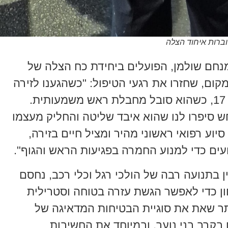
וברות איחוד הצלה
נחם שולמן, הפועלים ביחידת כח הצלה של
קום, שחזרו את רגעי הטיפול: "כשהגענו לזירה
מצאנו את רוכב הקורקינט, צעיר כבן 17, כשהוא סובל מחבלת ראש משמעותית.
 סיפרו לנו שהוא איבד שליטה והחליק מעצמו
סיוע רפואי ראשוני מהיר ומציל חיים בזירה,
עים כדי למנוע החמרה בפגיעות הראש והגוף".
 בתנועה רבה של הולכי רגל וכלי רכב, נחסם
ון כדי לאפשר הגשת עזרה בטוחה וסטרילית
תר שאת את סוגיית הבטיחות המדאיגה של
בקרב בני נוער, ובמיוחד את החשיבות