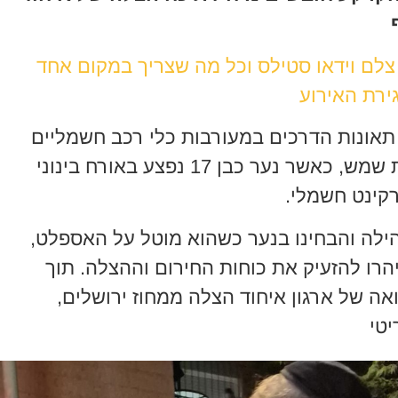
 צלם וידאו סטילס וכל מה שצריך במקום אחד
ירת האירוע
תאונות הדרכים במעורבות כלי רכב חשמליים
קלים התרחש ברחוב נחל שורק בבית שמש, כאשר נער כבן 17 נפצע באורח בינוני
קינט חשמלי.
הילה והבחינו בנער כשהוא מוטל על האספלט,
הרו להזעיק את כוחות החירום וההצלה. תוך
ואה של ארגון איחוד הצלה ממחוז ירושלים,
יטי