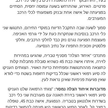
בעיר, היוו הבוקר זירה לתאונת דרכים בין שני כלי רכב
פרטיים. האירוע, שהתרחש בשעה עמוסה יחסית, הסתיים
בפציעתה של אישה אחת ובנזק משמעותי לכלי הרכב
המעורבים.
סמוך לשעה שבה התקבל הדיווח במוקדי החירום, התנגשו שני
כלי הרכב בנסיבות שנחקרות כעת על ידי גורמי האכיפה.
מעוצמת הפגיעה נגרם נזק כבד לחלקי הרכבים, וחלקי
פלסטיק וזכוכית התפזרו על נתיב הנסיעה.
מתנדבי "איחוד הצלה" מסניף טבריה, שהגיעו במהירות
לזירה, איתרו אישה כבת 45 כשהיא סובלת מחבלות קלות
כתוצאה מההתנגשות ומפתיחת כריות האוויר. הצוותים העניקו
לה סיוע רפואי ראשוני שכלל בדיקות דחופות בשטח כדי לוודא
שאין פגיעות פנימיות שאינן נראות לעין.
מדוברות איחוד הצלה נמסר:
"צוותי הרפואה שלנו העניקו
סיוע רפואי ראשוני בזירת תאונה עם מעורבות שני כלי רכב
בשדרות אלנטאון בטבריה. הנפגעת, אישה כבת 45, טופלה
במצב קל. לאחר הסיוע הראשוני היא פונתה להמשך בדיקות