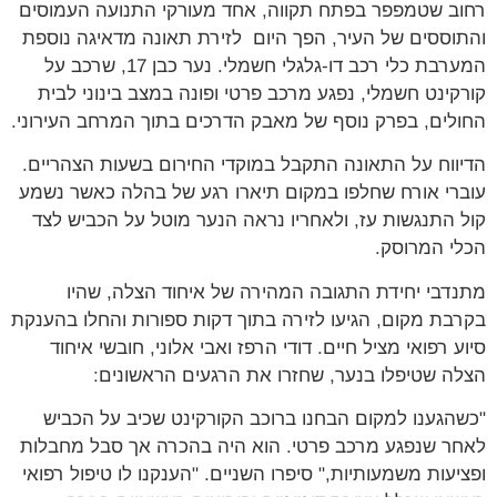
רחוב שטמפפר בפתח תקווה, אחד מעורקי התנועה העמוסים
והתוססים של העיר, הפך היום לזירת תאונה מדאיגה נוספת
המערבת כלי רכב דו-גלגלי חשמלי. נער כבן 17, שרכב על
קורקינט חשמלי, נפגע מרכב פרטי ופונה במצב בינוני לבית
החולים, בפרק נוסף של מאבק הדרכים בתוך המרחב העירוני.
הדיווח על התאונה התקבל במוקדי החירום בשעות הצהריים.
עוברי אורח שחלפו במקום תיארו רגע של בהלה כאשר נשמע
קול התנגשות עז, ולאחריו נראה הנער מוטל על הכביש לצד
הכלי המרוסק.
מתנדבי יחידת התגובה המהירה של איחוד הצלה, שהיו
בקרבת מקום, הגיעו לזירה בתוך דקות ספורות והחלו בהענקת
סיוע רפואי מציל חיים. דודי הרפז ואבי אלוני, חובשי איחוד
הצלה שטיפלו בנער, שחזרו את הרגעים הראשונים:
"כשהגענו למקום הבחנו ברוכב הקורקינט שכיב על הכביש
לאחר שנפגע מרכב פרטי. הוא היה בהכרה אך סבל מחבלות
ופציעות משמעותיות," סיפרו השניים. "הענקנו לו טיפול רפואי