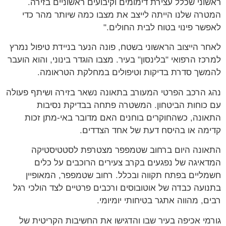
ראשוני שכלל עצירת דימומים וקיבועים ראשוניים בזירה.
המטרה שלנו הייתה לייצב את מצבו כמה שיותר מהר כדי
לאפשר פינוי בטוח לבית החולים."
לאחר הייצוב הראשוני בשטח, פונה הנער בניידת טיפול נמרץ
למרכז הרפואי "בלינסון" בעיר. מצבו הוגדר בינוני, והוא הועבר
להמשך סדרת בדיקות וטיפולים במחלקת הטראומה.
נהג הרכב הפרטי המעורב בתאונה נשאר בזירה ושיתף פעולה
עם כוחות הביטחון. המשטרה פתחה בבדיקת נסיבות
התאונה, כשהחוקרים בוחנים האם מדובר באי-מתן זכות
קדימה או בהיסח דעת של אחד הצדדים.
התאונה היום ברחוב שטמפפר מצטרפת לסטטיסטיקה
המדאיגה של נפגעים בקרב צעירים הרוכבים על כלים
חשמליים בפתח תקווה ובכלל. רחוב שטמפפר, המאופיין
בתנועה כבדה של אוטובוסים ורכבים פרטיים לצד הולכי רגל
רבים, מהווה אתגר בטיחותי יומיומי.
גורמי אכיפה בעיר שבו והדגישו את החשיבות הקריטית של