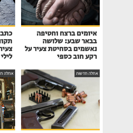
איומים ברצח וחטיפה
כתב 
בבאר שבע: שלושה
תקוו
נאשמים בסחיטת צעיר על
צעיר
רקע חוב כספי
לילי
אחלה חדשות
אחלה חד