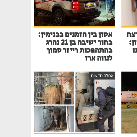
צח
אסון בין הזמנים בבנימין:
ן:
בחור ישיבה בן 21 נהרג
ו
בהתהפכות רייזר סמוך
לנווה ארז
אחלה חדשות