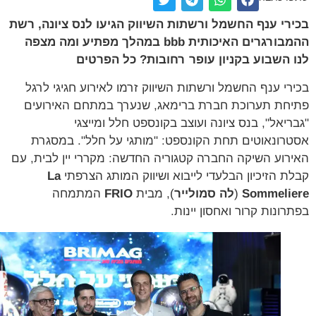
רי ענף החשמל ורשתות השיווק הגיעו לנס ציונה, רשת
ההמבורגרים האיכותית bbb במהלך מפתיע ומה מצפה
 השבוע בקניון עופר רחובות? כל הפרטים
רי ענף החשמל ורשתות השיווק זרמו לאירוע חגיגי לרגל
חת תערוכת חברת ברימאג, שנערך במתחם האירועים
ריאל", בנס ציונה ועוצב בקונספט חלל ומייצגי
רונאוטים תחת הקונספט: "מותגי על חלל". במסגרת
רוע השיקה החברה קטגוריה החדשה: מקררי יין לבית, עם
ת הזיכיון הבלעדי לייבוא ושיווק המותג הצרפתי
La
Sommeli
(
לה סמולייר
), מבית
FRIO
המתמחה
רונות קרור ואחסון יינות.