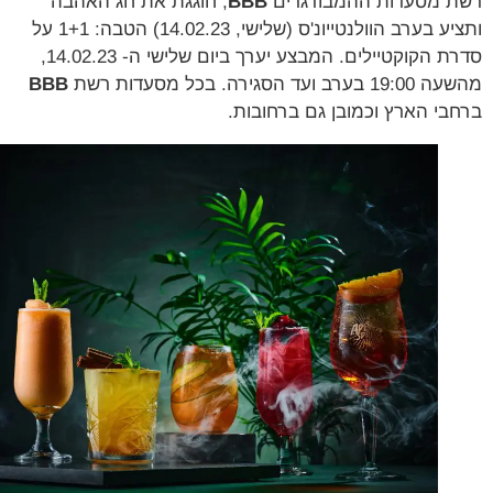
 מסעדות ההמבורגרים
BBB
, חוגגת את חג האהבה
ותציע בערב הוולנטייונ'ס (שלישי, 14.02.23) הטבה: 1+1 על
סדרת הקוקטיילים. המבצע יערך ביום שלישי ה- 14.02.23,
ב ועד הסגירה. בכל מסעדות רשת
BBB
בי הארץ וכמובן גם ברחובות.