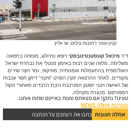
קניון עופר רחובות צילום: שי ווליץ
מיכאל קונסטנטינובסקי
רופא נוירולוג, מומחה ברפואה
ימה, מלווה שנים רבות באימון מנטלי את נבחרת ישראל
לימפית בהתעמלות אומנותית, מוזיקאי, זמר ויוצר שירים
ריים. לאחר ההרצאה יוקרן הסרט "וויטני" דיוקן חסר עכבות
האישה ויטני יוסטון המורכבת ורבת הרבדים מאחורי הקול
ורסם. מנערת מקהלה.
נו? נתקן! אם מצאתם טעות באייטם שתפו אותנו.
כת אחלה NEWS
לה תגובות
כתבו את דעתכם על הכתבה