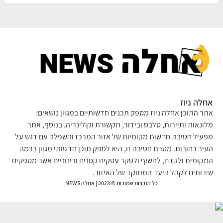
לה ניוז
ר התוכן אחלה ניוז מספק תכנים חדשותיים במגוון נושאים:
ונאות ותיירות, סלבס ובידור, תקשורת וקולינריה. בנוסף, אתר
עיל חטיבת חדשות מקומיות של אזור המרכז והשפלה עם דגש על
יר רחובות. מטרת חטיבה זו, היא לספק תוכן חדשותי מגוון ברמה
קומית ולקדם, לחשוף ולסקר עסקים קטנים ובינוניים אשר מספקים
רותים לקהל היעד הממוקד של האיזור.
כל הזכויות שמורות © 2023 | אחלה NEWS