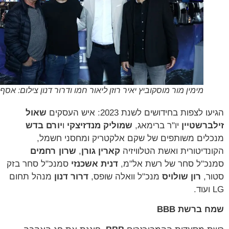
מימין מור מוסקוביץ יאיר רוזן ליאור חמו ודרור דנון צילום: אסף לב
 לצפות בחידושים לשנת 2023: איש העסקים
שאול
ברשטיין
יו"ר ברימאג,
שמוליק מנדזיצקי
ו
יורם בדש
לים משותפים של שקם אלקטריק ומחסני חשמל,
נדיטורית ואשת הטלוויזיה
קארין גורן
,
שרון רחמים
כ"ל סחר של רשת אל"מ,
דנית אשכנזי
סמנכ"ל סחר בזק
ר,
רון שולויס
מנכ"ל וואלה שופס,
דרור דנון
מנהל תחום
 ברשת BBB