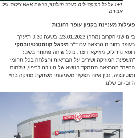
1+1 על כל הקוקטיילים בערב הוולנטין ברשת BBB צילום: גיל
אבירם
לות מעניינת בקניון עופר רחובות
ביום שני הקרוב (מחר) 23.01.2023, בשעה 9:30 תיערך
פר רחובות הרצאה עם ד"ר
מיכאל קונסטנטינובסקי
א נוירולוג, מוזיקאי ויוצר. כולל שיחה פתוחה בשם:
פעת המוזיקה ושירים על הבריאות והצלחה בכל תחומי
ים" ההרצאה תתמקד בנושא של מוזיקה לריפוי, שלמות
טיבציה, נבין איזה תפקיד משמעותי משחקת מוזיקה בחיי
ם-יום שלנו.